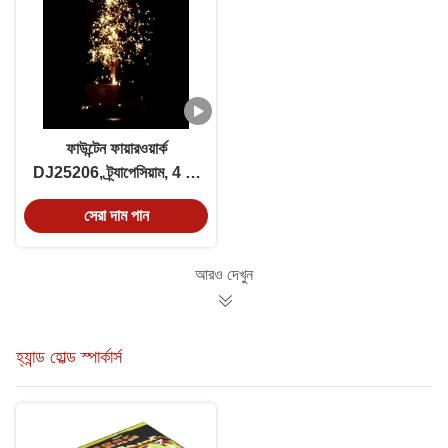
ফাউন্টেন ফায়ারওয়ার্ক
DJ25206, ট্র্যাপেসিয়াম, 4 শট
0.8 ইঞ্চি,14/1,200g,60s
সেরা দাম পান
আরও দেখুন
হ্যান্ড হোল্ড স্পার্কার্স