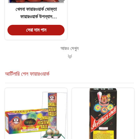
খেলনা ফায়ারওয়ার্ক ভোক্তা
ফায়ারওয়ার্ক উপন্যাস
DJ24301 ক্র্যাকিং ঝর্ণা 150
সেরা দাম পান
সেকেন্ড
আরও দেখুন
আর্টিলারি শেল ফায়ারওয়ার্ক