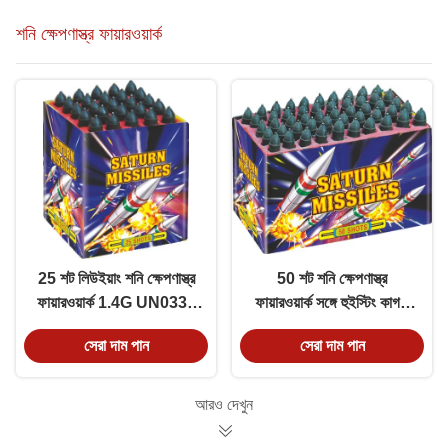
শনি ক্ষেপণাস্ত্র ফায়ারওয়ার্ক
25 শট লিউইয়াং শনি ক্ষেপণাস্ত্র
50 শট শনি ক্ষেপণাস্ত্র
ফায়ারওয়ার্ক 1.4G UN0336
ফায়ারওয়ার্ক সঙ্গে হুইস্টিং কাগজ
ক্লাস সুপারসাইজড রঙ
টিউব এবং ছাঁচ উভয় উপলব্ধ
সেরা দাম পান
সেরা দাম পান
আরও দেখুন