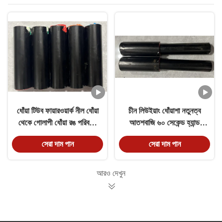
ধোঁয়া টিউব ফায়ারওয়ার্ক নীল ধোঁয়া
চীন লিউইয়াং ধোঁয়াশা নতুনত্ব
থেকে গোলাপী ধোঁয়া রঙ পরিবর্তন
আতশবাজি ৬০ সেকেন্ড হ্যান্ড
60 সেকেন্ড
গ্রেনেড রিং সহ
সেরা দাম পান
সেরা দাম পান
আরও দেখুন