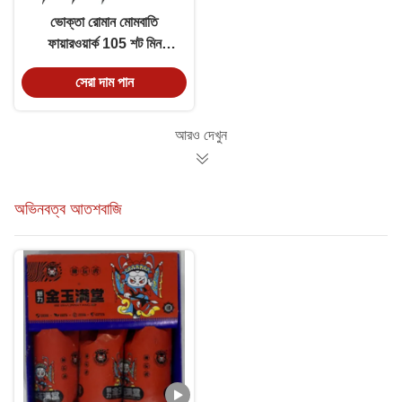
ভোক্তা রোমান মোমবাতি
ফায়ারওয়ার্ক 105 শট মিন
গ্যাটলিন লাল সবুজ তারকা থেকে
সেরা দাম পান
ক্রাইসেন্থেমাম
আরও দেখুন
অভিনবত্ব আতশবাজি