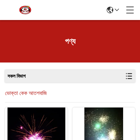
পণ্য
সকল বিভাগ
ভোক্তা কেক আতশবাজি