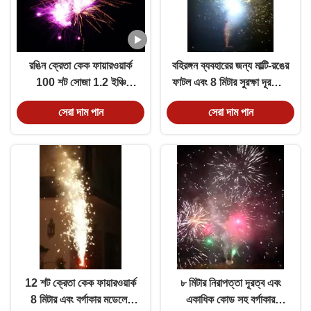
রঙিন ক্রেতা কেক ফায়ারওয়ার্ক
বহিরঙ্গন ব্যবহারের জন্য মাল্টি-রঙের
100 শট সোজা 1.2 ইঞ্চি
ফাটল এবং 8 মিটার সুরক্ষা দূরত্বের
Liuyang থেকে
সাথে কাস্টমাইজড গ্রাহক কেক
সেরা দাম পান
সেরা দাম পান
ফায়ারওয়ার্ক
12 শট ক্রেতা কেক ফায়ারওয়ার্ক
৮ মিটার নিরাপত্তা দূরত্ব এবং
8 মিটার এবং বর্গাকার মডেলের
একাধিক কোড সহ বর্গাকার