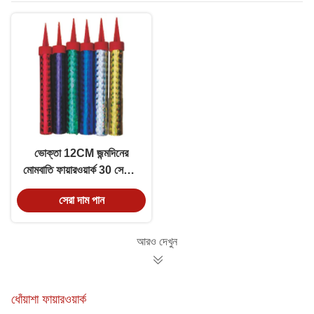
ভোক্তা 12CM জন্মদিনের
মোমবাতি ফায়ারওয়ার্ক 30 সেকেন্ড
কেক স্পার্কলার মোমবাতি
সেরা দাম পান
আরও দেখুন
ধোঁয়াশা ফায়ারওয়ার্ক