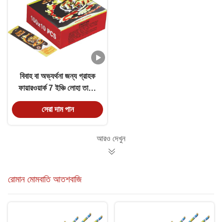
বিবাহ বা অভ্যর্থনা জন্য গ্রাহক
ফায়ারওয়ার্ক 7 ইঞ্চি লোহা তারের
সোনার স্পার্কলার
সেরা দাম পান
আরও দেখুন
রোমান মোমবাতি আতশবাজি