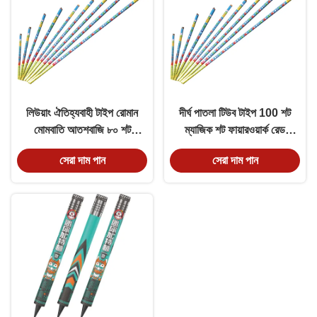
লিউয়াং ঐতিহ্যবাহী টাইপ রোমান
দীর্ঘ পাতলা টিউব টাইপ 100 শট
মোমবাতি আতশবাজি ৮০ শট
ম্যাজিক শট ফায়ারওয়ার্ক রেড
ম্যাজিক শট
গ্রিন পার্ল সঙ্গে রিপোর্ট
সেরা দাম পান
সেরা দাম পান