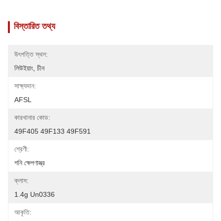
বিস্তারিত তথ্য
উৎপত্তি স্থল:
লিউইয়াং, চীন
সাক্ষ্যদান:
AFSL
কারখানার কোড:
49F405 49F133 49F591
শ্রেণী:
শনি ক্ষেপণাস্ত্র
ক্লাস:
1.4g Un0336
আকৃতি: