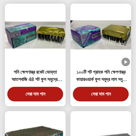
শনি ক্ষেপণাস্ত্র রকেট ভোক্তা
১০০টি শট গ্রাহক শনি ক্ষেপণাস্ত্র
আতশবাজি 48 শট ফুল সমুদ্রের
ফায়ারওয়ার্ক ফুল সমুদ্র লাল সবুজ
নক্ষত্র cracklings
তারকা ক্র্যাকলিং
সেরা দাম পান
সেরা দাম পান