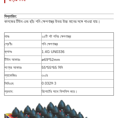
বিস্তারিত:
কাগজের টিউব এবং ছাঁচ শনি ক্ষেপণাস্ত্র উভয় উচ্চ মানের সঙ্গে পাওয়া যায়।
নামঃ
২৫টি শট শনির ক্ষেপণাস্ত্র
শ্রেণীঃ
শনি ক্ষেপণাস্ত্র
ক্লাসঃ
1.4G UN0336
টিউব আকারঃ
ø69*52mm
পণ্যের আকারঃ
55*55*65 মিমি
প্যাকেজিংঃ
৩০/৪
0.032
সিবিএম:
মি 3
প্রভাব:
রিপোর্টের সাথে ফিসফিস করে।