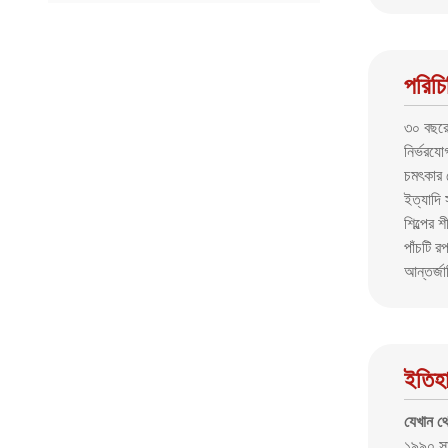
পরিচি
৩০ বছরের
নির্ভরযোগ
চমৎকার স
ইত্যাদি
শিল্পের 
পাঁচটি র
আন্তর্জ
ইতিহ
যেখান থ
১৯৯০ সাল