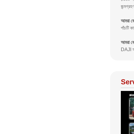
জন্মগ্রহ
আমরা ক
পাঁচটি ক
আমরা কোথ
DAJI ফায
Ser