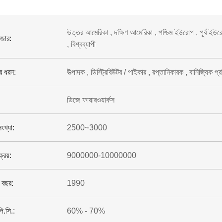
উত্তর আমেরিকা , দক্ষিণ আমেরিকা , পশ্চিম ইউরোপ , পূর্ব ইউরোপ , 
াজার:
, বিশ্বব্যাপী
ের ধরন:
উত্পাদক , ডিস্ট্রিবিউটর / পাইকার , রপ্তানিকারক , বানিজ্যিক প্রত
ডিজে ফায়ারওয়ার্কস
সংখ্যা:
2500~3000
ক্রয়:
9000000-10000000
র বছর:
1990
পি.সি.:
60% - 70%