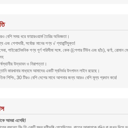
তি
ও বেশি সময় ধরে ফায়ারওয়ার্ক তৈরির অভিজ্ঞতা।
্য এবং পেশাদারী, সর্বোচ্চ মানের পণ্য √ গ্যারান্টিযুক্ত!
েবা, পাইরোটেকনিক পণ্য পূর্ণ পরিসীমা সঙ্গে. কেক ((পেপার টিউব এবং ছাঁচ), ঝর্ণা, রোমান 
 সহ
শীর্ষস্থানীয় উদ্ভাবন ও নিরাপত্তা।
প্তানি কারখানার মাধ্যমে আমাদের একটি স্বনির্ভর উৎপাদন লাইন রয়েছে।
াতিক শিপিং, 30 টিরও বেশি দেশের সাথে আপনার জন্য আরও বেশি মূল্য প্রদান করে!
াস
েকে আমরা এসেছি!
ের বসন্তে মিঃ শি একটি সুন্দর দৃষ্টিভঙ্গি পেয়েছিলেন, রাতের আকাশকে রঙিন বা রংধনু দিয়