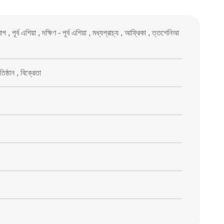
পূর্ব এশিয়া , দক্ষিণ - পূর্ব এশিয়া , মধ্যপ্রাচ্য , আফ্রিকা , ত্তশেনিআ
িষ্ঠান , বিক্রেতা