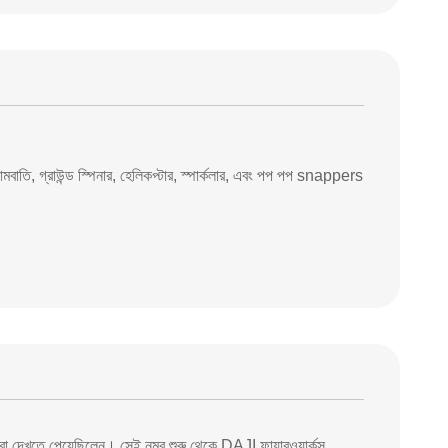
মোমবাতি, গ্রাউন্ড স্পিনার, হেলিকপ্টার, স্পার্কলার, এবং পপ পপ snappers
ে ভরা দেখতে পেয়েছিলেন। সেই নম্র শুরু থেকে DAJI ফায়ারওয়ার্কস