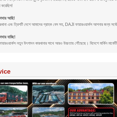
ণ করেছিল!
োথায় আছি!
ারখানা এবং ত্রিশটি দেশে আমাদের গ্রাহক বেস সহ, DAJI ফায়ারওয়ার্কস আপনার জন্য সর্বোচ্
ায় যাচ্ছি!
়ারওয়ার্কস নতুন উৎপাদন কারখানার সাথে আরও উচ্চতায় পৌঁছেছে। বিদেশে মার্কিন মার্কেটিংয
vice