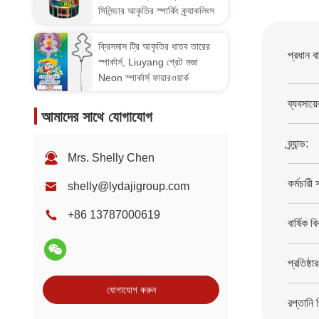
সিলিন্ডার আকৃতির স্পার্কিং ক্র্যাকলিংস
ক্রিসমাস ট্রি আকৃতির ধাতব তারের
প্রধান ব
স্পার্কার্স, Liuyang গ্রেট মজা
Neon স্পার্কার্স ফায়ারওয়ার্ক
ব্যবসায়
আমাদের সাথে যোগাযোগ
ব্র্যান্ড:
Mrs. Shelly Chen
কর্মচারী 
shelly@lydajigroup.com
+86 13787000619
বার্ষিক বি
প্রতিষ্ঠা
যোগাযোগ করুন
রপ্তানি 