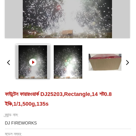
ফাউন্টেন ফায়ারওয়ার্ক DJ25203,Rectangle,14 শট0.8
ইঞ্চি,1/1,500g,135s
ব্র্যান্ড নাম:
DJ FIREWORKS
মডেল নম্বর: