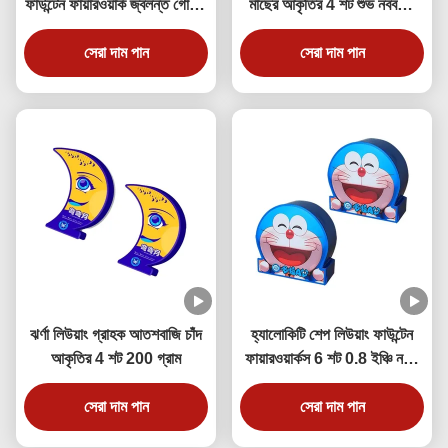
ফাউন্টেন ফায়ারওয়ার্ক জ্বলন্ত গোলাপ
মাছের আকৃতির 4 শট শুভ নববর্ষের
20x26x165 18x22x95 মিমি
জন্য
সেরা দাম পান
সেরা দাম পান
ঝর্ণা লিউয়াং গ্রাহক আতশবাজি চাঁদ
হ্যালোকিটি শেপ লিউয়াং ফাউন্টেন
আকৃতির 4 শট 200 গ্রাম
ফায়ারওয়ার্কস 6 শট 0.8 ইঞ্চি নতুন
বছরের জন্য
সেরা দাম পান
সেরা দাম পান