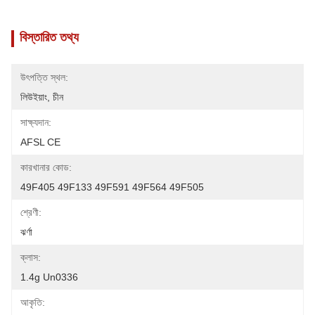
বিস্তারিত তথ্য
উৎপত্তি স্থল:
লিউইয়াং, চীন
সাক্ষ্যদান:
AFSL CE
কারখানার কোড:
49F405 49F133 49F591 49F564 49F505
শ্রেণী:
ঝর্ণা
ক্লাস:
1.4g Un0336
আকৃতি: