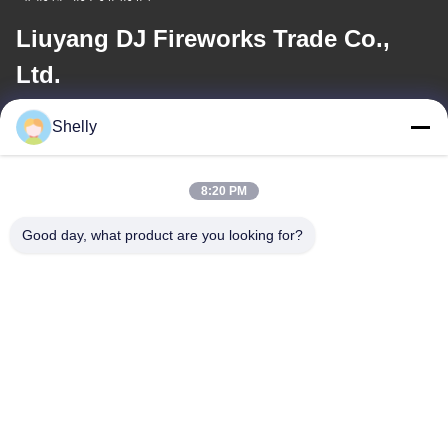
Liuyang DJ Fireworks Trade Co.,
Ltd.
Shelly
ই-মেইল
shelly@lydajigroup.com
8:20 PM
Good day, what product are you looking for?
আমাদের ঠিকানা
ঠিকানা
QIAOTOU GROUP, SANHESHUI VILLAGE, GAOPING TOWN,
LIUYANG, CHANGSHA, HUNAN
টেলিফোন
+86 13787000619