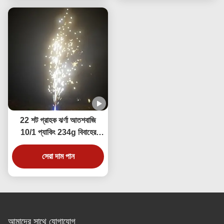
22 শট গ্রাহক ঝর্ণা আতশবাজি
10/1 প্যাকিং 234g বিবাহের
উদযাপন জন্য
সেরা দাম পান
আমাদের সাথে যোগাযোগ