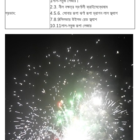
1লাল-সবুজ লেজার।
2.3. নীল নক্ষত্র স্বর্ণালী ক্রাইসেন্থেমাম
প্রভাব:
4.5.6. সোনার রূপা ঝর্ণা রূপা ড্রাগন লাল ফ্ল্যাশ
7.8.9সিলভার উইলভ রেড ফ্ল্যাশ
10.11লাল-সবুজ রূপা লেজার