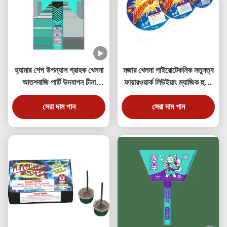
হ্যামার শেপ উপন্যাস গ্রাহক খেলনা
মজার খেলনা পাইরোটেকনিক নতুনত্ব
আতশবাজি পার্টি উদযাপন চীনা
ফায়ারওয়ার্ক লিউইয়াং ম্যাজিক হুইপ
কারখানা
রাউন্ড হুইপ ক্র্যাকলিং
সেরা দাম পান
সেরা দাম পান