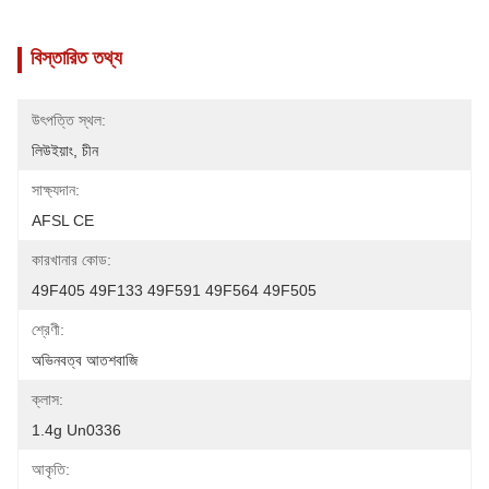
বিস্তারিত তথ্য
উৎপত্তি স্থল:
লিউইয়াং, চীন
সাক্ষ্যদান:
AFSL CE
কারখানার কোড:
49F405 49F133 49F591 49F564 49F505
শ্রেণী:
অভিনবত্ব আতশবাজি
ক্লাস:
1.4g Un0336
আকৃতি: